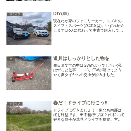
スタッドレスタイヤに交換した際にとん
でもないものを発見！車の運転をするよ
うになって３８年、自...
DIY(車)
ドライブ
現在わが家のファミリーカー、スズキの
スイフトスポーツ(ZC31S型)。いずれ紹介
しますCR-Xに代わって中古で購入しては
や２年、通勤にドライブにと大活躍で
す。息子も免許を取ってから半年はCR-
X、その後このスイフトスポーツを駆って
日々腕を磨...
道具はしっかりとした物を
車
先日まで世の中はGWのようでしたが(私
はずっと仕事・・・)、GWが明けてよう
やく夏タイヤへの交換が済みました。わ
が家はマンションで、規約で共用スペー
スやベランダにタイヤなどを置いてはい
けないので、実家に置かせてもらってま
す。実家には父の車も...
春だ！ドライブに行こう‼
ドライブ
ドライブに行きましょう！東北も南部は
桜も終盤です。出不精(デブ症？)の私に桜
好きな息子が花見ドライブを提案。方向
音痴な私はどこに行ったらよいかも分か
らず、調べるのも面倒というか苦手とい