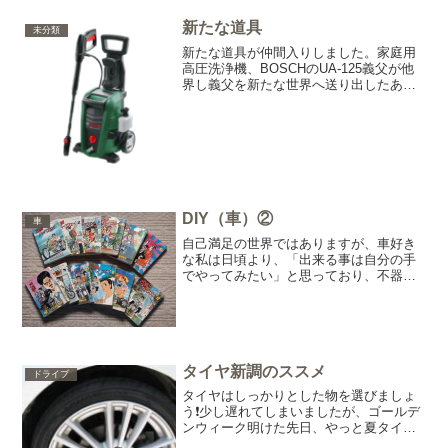
新たな道具
未分類
新たな道具が仲間入りしました。家庭用
高圧洗浄機、BOSCHのUA-125義父が他
界し義父を新たな世界へ送り出したあと
に母ちゃん（妻）、息子と義父の家の片
付けを少しずつする様になり（私はほん
のお手伝い程度ですが）、片付けを進め
ていくうちに妻と...
DIY（車）②
車
自己満足の世界ではありますが、車好き
な私は日頃より、「出来る事は自分の手
でやってみたい」と思っており、不器用
ながらもちょこちょこと挑戦しておりま
す。素人の自分（永遠の初心者？）に出
来る事とプロに任せるべきことをしっか
りと見極めて楽しみながら...
タイヤ新調のススメ
ドライブ
タイヤはしっかりとした物を選びましょ
う❗️少し遅れてしまいましたが、ゴールデ
ンウィーク明けた先日、やっと夏タイヤ
を交換、今回は新調しました。昨年秋に