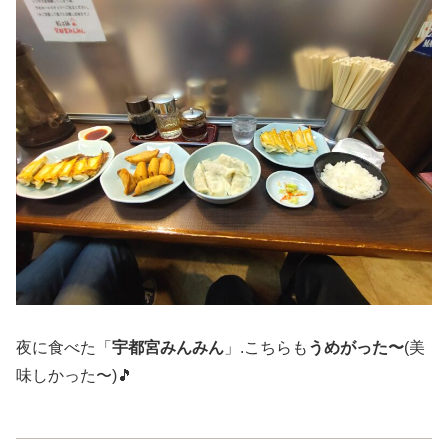
夜に食べた「
宇都宮みんみん
」.こちらも
うめがった〜
(美
味しかった〜)🎵