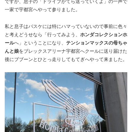
ですが、息子の「ドライブがてら送っていくよ」の一声で
一家で宇都宮へやって参りました。
私と息子はバスケには特にハマっていないので事前に色々
と考えどうせなら「行ってみよう、
ホンダコレクションホ
ール
へ」ということになり、
テンションマックスの母ちゃ
んと娘
をブレックスアリーナ宇都宮へクールに送り届けた
後にブブーンとひとっ走りしてもてぎへやって来ました。